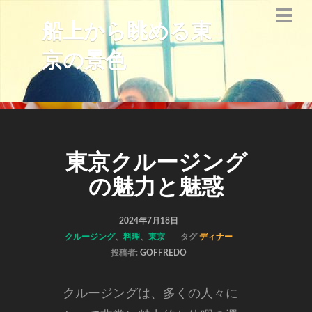
船上から眺める東
京の景色
東京クルージング
の魅力と魅惑
2024年7月18日
クルージング
、
料理
、
東京
タグ
ディナー
投稿者:
GOFFREDO
クルージングは、多くの人々に