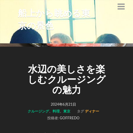
船上から眺める東
京の景色
水辺の美しさを楽
しむクルージング
の魅力
2024年6月21日
クルージング
、
料理
、
東京
タグ
ディナー
投稿者:
GOFFREDO